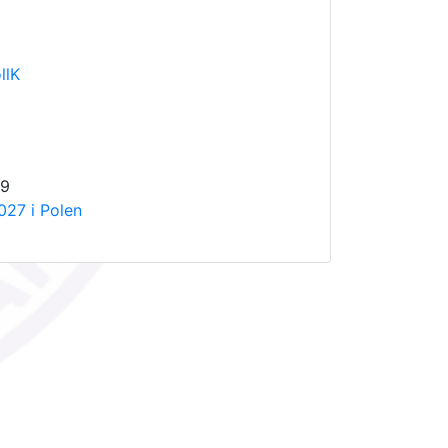
llK
09
27 i Polen