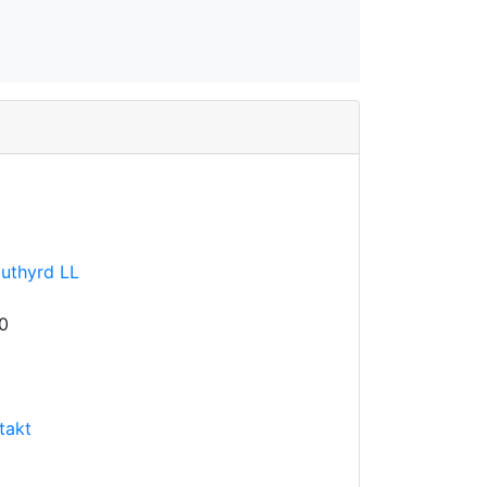
 uthyrd LL
0
takt